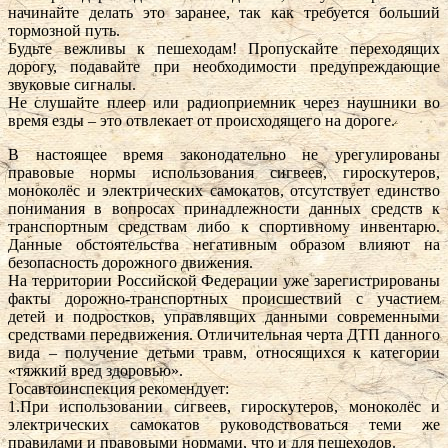
начинайте делать это заранее, так как требуется больший
тормозной путь.
Будьте вежливы к пешеходам! Пропускайте переходящих
дорогу, подавайте при необходимости предупреждающие
звуковые сигналы.
Не слушайте плеер или радиоприемник через наушники во
время езды – это отвлекает от происходящего на дороге.
В настоящее время законодательно не урегулированы
правовые нормы использования сигвеев, гироскутеров,
моноколёс и электрических самокатов, отсутствует единство
понимания в вопросах принадлежности данных средств к
транспортным средствам либо к спортивному инвентарю.
Данные обстоятельства негативным образом влияют на
безопасность дорожного движения.
На территории Российской Федерации уже зарегистрированы
факты дорожно-транспортных происшествий с участием
детей и подростков, управлявших данными современными
средствами передвижения. Отличительная черта ДТП данного
вида – получение детьми травм, относящихся к категории
«тяжкий вред здоровью».
Госавтоинспекция рекомендует:
1.При использовании сигвеев, гироскутеров, моноколёс и
электрических самокатов руководствоваться теми же
правилами и правовыми нормами, что и для пешеходов.