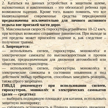
2. Кататься на данных устройствах в защитном шлеме,
налокотниках и наколенниках – это обезопасит ребенка при
возможном падении. Кроме того, важно помнить, что все
вышеуказанные современные средства передвижения
предназначены исключительно для личного активного
отдыха вне проезжей части дорог.
3. Максимальная скорость гироскутера ограничена 10-12 км/ч,
при которых возможно сохранение равновесия. При выходе за
эти пределы может произойти падение и, как следствие –
получение травмы.
4
. Запрещается:
— использовать сигвеи, гироскутеры, моноколёса и
электрические самокаты по высокоскоростным и прочим
трассам, предназначенным для движения автомобилей или
общественного транспорта;
— использовать сигвеи, гироскутеры, моноколёса и
электрические самокаты в состоянии опьянения и под
действием любых препаратов, способных замедлить реакцию,
также строго запрещено.
ГИБДД рекомендует при использовании сигвеев,
гироскутеров, моноколёс и электрических самокатов
(далее — средства):
— выбирать подходящую площадку для катания, использовать
защитную экипировку;
— соблюдать осторожность и Правила дорожного движения,