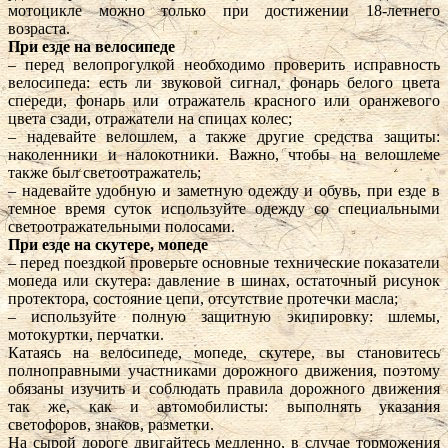
мотоцикле можно только при достижении 18-летнего
возраста.
При езде на велосипеде
– перед велопрогулкой необходимо проверить исправность
велосипеда: есть ли звуковой сигнал, фонарь белого цвета
спереди, фонарь или отражатель красного или оранжевого
цвета сзади, отражатели на спицах колес;
– надевайте велошлем, а также другие средства защиты:
наколенники и налокотники. Важно, чтобы на велошлеме
также был светоотражатель;
– надевайте удобную и заметную одежду и обувь, при езде в
темное время суток используйте одежду со специальными
светоотражательными полосами.
При езде на скутере, мопеде
– перед поездкой проверьте основные технические показатели
мопеда или скутера: давление в шинах, остаточный рисунок
протектора, состояние цепи, отсутствие протечки масла;
– используйте полную защитную экипировку: шлемы,
мотокуртки, перчатки.
Катаясь на велосипеде, мопеде, скутере, вы становитесь
полноправными участниками дорожного движения, поэтому
обязаны изучить и соблюдать правила дорожного движения
так же, как и автомобилисты: выполнять указания
светофоров, знаков, разметки.
На сырой дороге двигайтесь медленно, в случае торможения