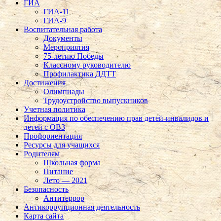
ГИА
ГИА-11
ГИА-9
Воспитательная работа
Документы
Мероприятия
75-летию Победы
Классному руководителю
Профилактика ДДТТ
Достижения
Олимпиады
Трудоустройство выпускников
Учетная политика
Информация по обеспечению прав детей-инвалидов и
детей с ОВЗ
Профориентация
Ресурсы для учащихся
Родителям
Школьная форма
Питание
Лето — 2021
Безопасность
Антитеррор
Антикоррупционная деятельность
Карта сайта