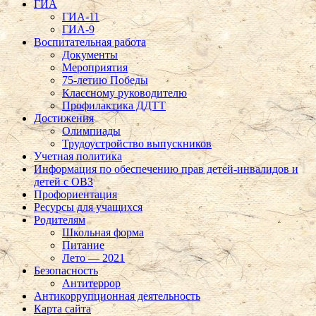
ГИА
ГИА-11
ГИА-9
Воспитательная работа
Документы
Мероприятия
75-летию Победы
Классному руководителю
Профилактика ДДТТ
Достижения
Олимпиады
Трудоустройство выпускников
Учетная политика
Информация по обеспечению прав детей-инвалидов и
детей с ОВЗ
Профориентация
Ресурсы для учащихся
Родителям
Школьная форма
Питание
Лето — 2021
Безопасность
Антитеррор
Антикоррупционная деятельность
Карта сайта