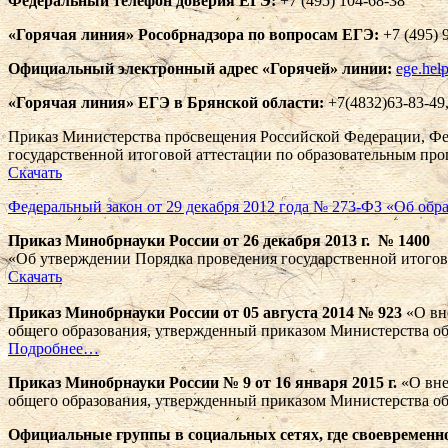
Федеральный телефон доверия ЕГЭ:
+7 (495) 104-68-38
«Горячая линия» Рособрнадзора по вопросам ЕГЭ:
+7 (495) 
Официальный электронный адрес «Горячей» линии:
ege.hel
«Горячая линия» ЕГЭ в Брянской области:
+7(4832)63-83-49,
Приказ Министерства просвещения Российской Федерации, Фед
государственной итоговой аттестации по образовательным про
Скачать
Федеральный закон от 29 декабря 2012 года № 273-ФЗ «Об обр
Приказ Минобрнауки России от 26 декабря 2013 г. № 1400
«Об утверждении Порядка проведения государственной итогов
Скачать
Приказ Минобрнауки России от 05 августа 2014 № 923
«О вн
общего образования, утвержденный приказом Министерства об
Подробнее…
Приказ Минобрнауки России № 9 от 16 января 2015 г.
«О вне
общего образования, утвержденный приказом Министерства об
Официальные группы в социальных сетях, где своевременн