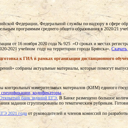
йской Федерации, Федеральной службы по надзору в сфере обра
тельным программам среднего общего образования в 2020/21 уче
ции от 16 ноября 2020 года № 925 «О сроках и местах регистра
020-2021 учебном году на территории города Брянска».
Скачать
дготовка к ГИА в рамках организации дистанционного обуче
рений» собраны актуальные материалы, которые помогут выпус
 контрольных измерительных материалов (КИМ) единого госуда
, спецификации, кодификаторы
.
Открытый банк заданий ЕГЭ.
В Банке размещено большое колич
ания задания сгруппированы по тематическим рубрикам. Готови
ЕГЭ 2021 года
от руководителей и членов комиссий по разработ