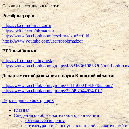
Ссылки на социальные сети:
Рособрнадзора:
https://vk.com/obrnadzorru
https://twitter.com/obrnadzor
https://www.facebook.com/rosobrnadzor?ref=hl
https://www.youtube.com/user/rosobrnadzor
ЕГЭ по-брянски
https://vk.com/ege_bryansk
https://www.facebook.com/groups/485316361983330/?ref=bookmar
Департамент образования и науки Брянской области:
https://www.facebook.com/groups/751156021943046/about/
https://www.facebook.com/groups/322497544974910/
Версия для слабовидящих
Главная
Сведения об образовательной организации
Основные сведения
Структура и органы управления образовательной о