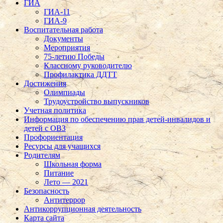
ГИА
ГИА-11
ГИА-9
Воспитательная работа
Документы
Мероприятия
75-летию Победы
Классному руководителю
Профилактика ДДТТ
Достижения
Олимпиады
Трудоустройство выпускников
Учетная политика
Информация по обеспечению прав детей-инвалидов и
детей с ОВЗ
Профориентация
Ресурсы для учащихся
Родителям
Школьная форма
Питание
Лето — 2021
Безопасность
Антитеррор
Антикоррупционная деятельность
Карта сайта