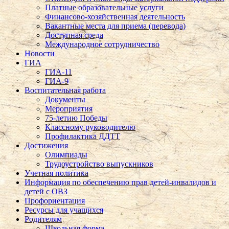
Платные образовательные услуги
Финансово-хозяйственная деятельность
Вакантные места для приема (перевода)
Доступная среда
Международное сотрудничество
Новости
ГИА
ГИА-11
ГИА-9
Воспитательная работа
Документы
Мероприятия
75-летию Победы
Классному руководителю
Профилактика ДДТТ
Достижения
Олимпиады
Трудоустройство выпускников
Учетная политика
Информация по обеспечению прав детей-инвалидов и
детей с ОВЗ
Профориентация
Ресурсы для учащихся
Родителям
Школьная форма